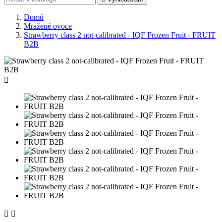
Domů
Mražené ovoce
Strawberry class 2 not-calibrated - IQF Frozen Fruit - FRUIT
B2B


