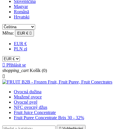
Slovenščina
Magyar
Română
Hrvatski
Měna:
EUR €

EUR €
PLN zł

Přihlásit se
shopping_cart
Košík
(0)

Ovocná dužina
Mražené ovoce
Ovocné pyré
NFC ovocný džus
Fruit Juice Concentrate
Fruit Puree Concentrate Brix 30 - 32%

Vyhledávání