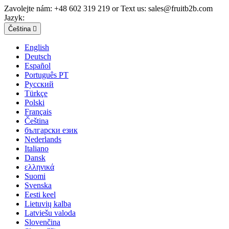
Zavolejte nám:
+48 602 319 219 or Text us: sales@fruitb2b.com
Jazyk:
Čeština

English
Deutsch
Español
Português PT
Русский
Türkçe
Polski
Français
Čeština
български език
Nederlands
Italiano
Dansk
ελληνικά
Suomi
Svenska
Eesti keel
Lietuvių kalba
Latviešu valoda
Slovenčina