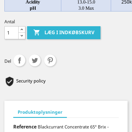
250k
Acidity
13.0-15.0
pH
3.0 Max
Antal

LÆG I INDKØBSKURV
Del
Security policy
Produktoplysninger
Reference
Blackcurrant Concentrate 65º Brix -