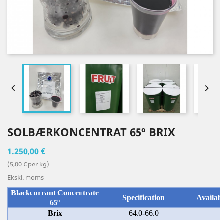


SOLBÆRKONCENTRAT 65º BRIX
1.250,00 €
(5,00 € per kg)
Ekskl. moms
Blackcurrant Concentrate
Specification
Availab
65º
Brix
64.0-66.0