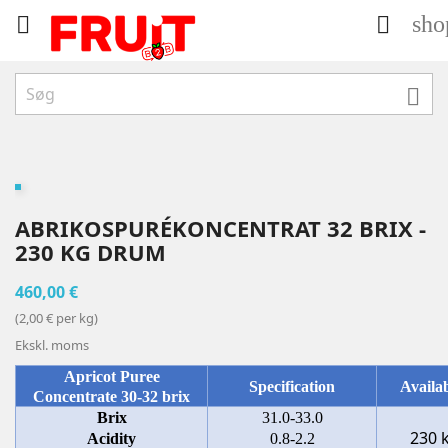
sho



ABRIKOSPURÉKONCENTRAT 32 BRIX -
230 KG DRUM
460,00 €
(2,00 € per kg)
Ekskl. moms
Apricot Puree
Specification
Availab
Concentrate 30-32 brix
Brix
31.0-33.0
230 
Acidity
0.8-2.2