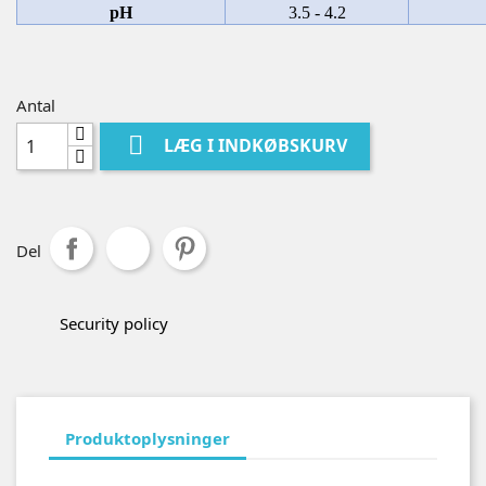
pH
3.5 - 4.2
Antal

LÆG I INDKØBSKURV
Del
Security policy
Produktoplysninger