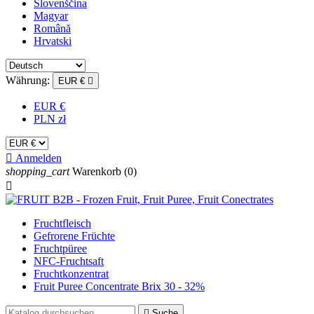
Slovenščina
Magyar
Română
Hrvatski
Währung:
EUR €

EUR €
PLN zł

Anmelden
shopping_cart
Warenkorb
(0)

Fruchtfleisch
Gefrorene Früchte
Fruchtpüree
NFC-Fruchtsaft
Fruchtkonzentrat
Fruit Puree Concentrate Brix 30 - 32%

Suche