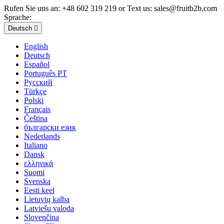
Rufen Sie uns an:
+48 602 319 219 or Text us: sales@fruitb2b.com
Sprache:
Deutsch

English
Deutsch
Español
Português PT
Русский
Türkçe
Polski
Français
Čeština
български език
Nederlands
Italiano
Dansk
ελληνικά
Suomi
Svenska
Eesti keel
Lietuvių kalba
Latviešu valoda
Slovenčina