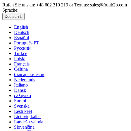
Rufen Sie uns an:
+48 602 319 219 or Text us: sales@fruitb2b.com
Sprache:
Deutsch

English
Deutsch
Español
Português PT
Русский
Türkçe
Polski
Français
Čeština
български език
Nederlands
Italiano
Dansk
ελληνικά
Suomi
Svenska
Eesti keel
Lietuvių kalba
Latviešu valoda
Slovenčina