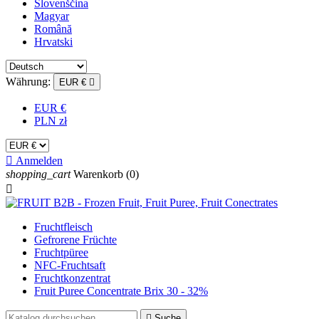
Slovenščina
Magyar
Română
Hrvatski
Währung:
EUR €

EUR €
PLN zł

Anmelden
shopping_cart
Warenkorb
(0)

Fruchtfleisch
Gefrorene Früchte
Fruchtpüree
NFC-Fruchtsaft
Fruchtkonzentrat
Fruit Puree Concentrate Brix 30 - 32%

Suche