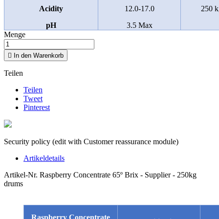
Acidity
12.0-17.0
250 k
pH
3.5 Max
Menge

In den Warenkorb
Teilen
Teilen
Tweet
Pinterest
Security policy (edit with Customer reassurance module)
Artikeldetails
Artikel-Nr.
Raspberry Concentrate 65º Brix - Supplier - 250kg
drums
Raspberry Concentrate