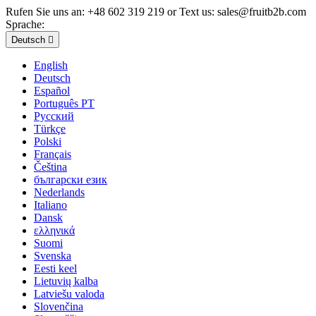
Rufen Sie uns an:
+48 602 319 219 or Text us: sales@fruitb2b.com
Sprache:
Deutsch

English
Deutsch
Español
Português PT
Русский
Türkçe
Polski
Français
Čeština
български език
Nederlands
Italiano
Dansk
ελληνικά
Suomi
Svenska
Eesti keel
Lietuvių kalba
Latviešu valoda
Slovenčina