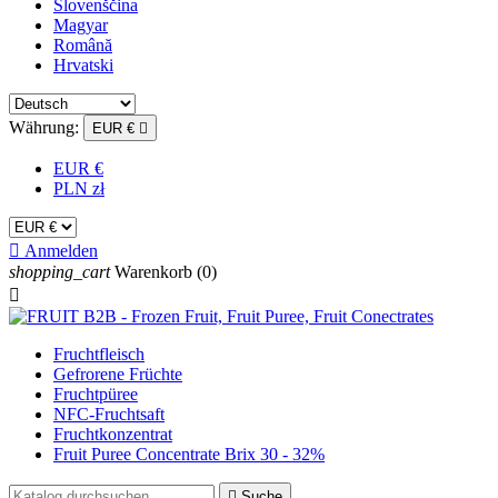
Slovenščina
Magyar
Română
Hrvatski
Währung:
EUR €

EUR €
PLN zł

Anmelden
shopping_cart
Warenkorb
(0)

Fruchtfleisch
Gefrorene Früchte
Fruchtpüree
NFC-Fruchtsaft
Fruchtkonzentrat
Fruit Puree Concentrate Brix 30 - 32%

Suche