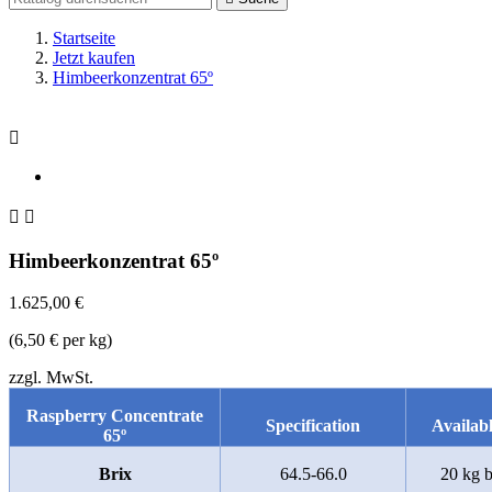
Startseite
Jetzt kaufen
Himbeerkonzentrat 65º



Himbeerkonzentrat 65º
1.625,00 €
(6,50 € per kg)
zzgl. MwSt.
Raspberry Concentrate
Specification
Availabl
65º
Brix
64.5-66.0
20 kg b