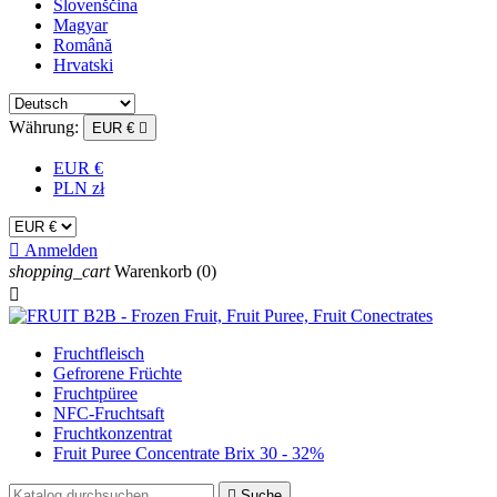
Slovenščina
Magyar
Română
Hrvatski
Währung:
EUR €

EUR €
PLN zł

Anmelden
shopping_cart
Warenkorb
(0)

Fruchtfleisch
Gefrorene Früchte
Fruchtpüree
NFC-Fruchtsaft
Fruchtkonzentrat
Fruit Puree Concentrate Brix 30 - 32%

Suche