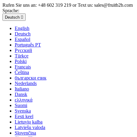
Rufen Sie uns an:
+48 602 319 219 or Text us: sales@fruitb2b.com
Sprache:
Deutsch

English
Deutsch
Español
Português PT
Русский
Türkçe
Polski
Français
Čeština
български език
Nederlands
Italiano
Dansk
ελληνικά
Suomi
Svenska
Eesti keel
Lietuvių kalba
Latviešu valoda
Slovenčina