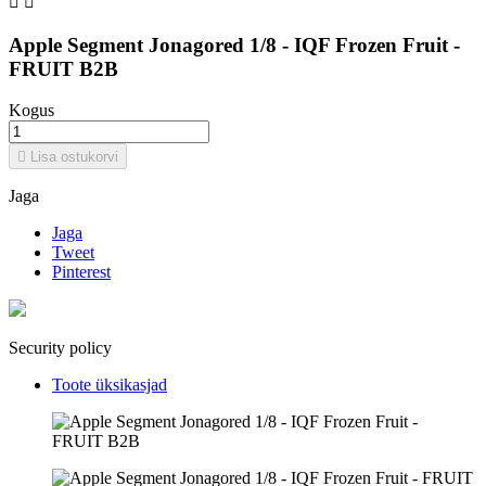


Apple Segment Jonagored 1/8 - IQF Frozen Fruit -
FRUIT B2B
Kogus

Lisa ostukorvi
Jaga
Jaga
Tweet
Pinterest
Security policy
Toote üksikasjad