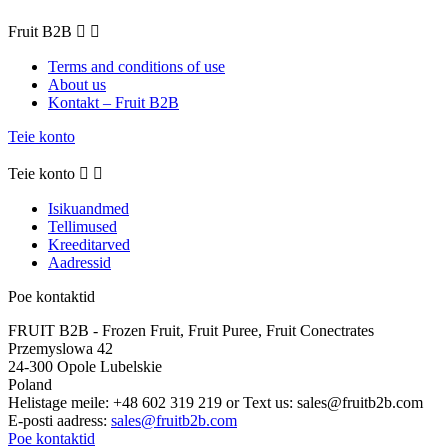
Fruit B2B


Terms and conditions of use
About us
Kontakt – Fruit B2B
Teie konto
Teie konto


Isikuandmed
Tellimused
Kreeditarved
Aadressid
Poe kontaktid
FRUIT B2B - Frozen Fruit, Fruit Puree, Fruit Conectrates
Przemyslowa 42
24-300 Opole Lubelskie
Poland
Helistage meile:
+48 602 319 219 or Text us: sales@fruitb2b.com
E-posti aadress:
sales@fruitb2b.com
Poe kontaktid