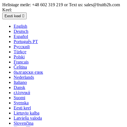
Helistage meile:
+48 602 319 219 or Text us: sales@fruitb2b.com
Keel:
Eesti keel

English
Deutsch
Español
Português PT
Русский
Türkçe
Polski
Français
Čeština
български език
Nederlands
Italiano
Dansk
ελληνικά
Suomi
Svenska
Eesti keel
Lietuvių kalba
Latviešu valoda
Slovenčina