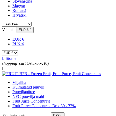
Slovenščina
Magyar
Română
Hrvatski
Valuuta:
EUR €

EUR €
PLN zł

Sisene
shopping_cart
Ostukorv:
(0)

Viljaliha
Külmutatud puuvili
Puuviljapüree
NFC puuvilja mahl
Fruit Juice Concentrate
Fruit Puree Concentrate Brix 30 - 32%

Otsi