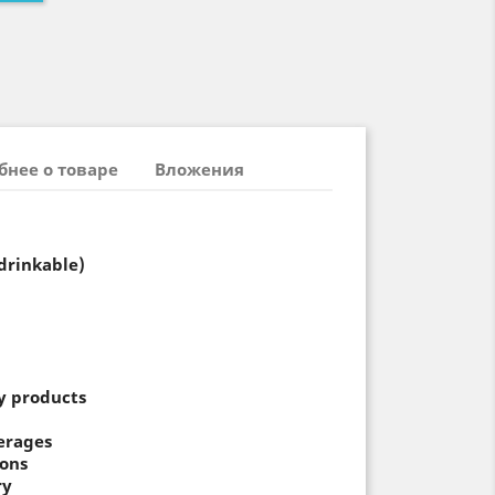
бнее о товаре
Вложения
drinkable)
y products
erages
ions
ry