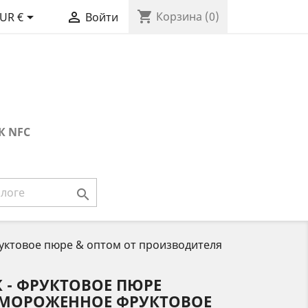
shopping_cart


Корзина
(0)
UR €
Войти
К NFC

ктовое пюре & оптом от производителя
- ФРУКТОВОЕ ПЮРЕ
АМОРОЖЕННОЕ ФРУКТОВОЕ