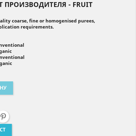
 ПРОИЗВОДИТЕЛЯ - FRUIT
ity coarse, fine or homogenised purees,
lication requirements.
onventional
rganic
onventional
rganic
ИНУ
CT