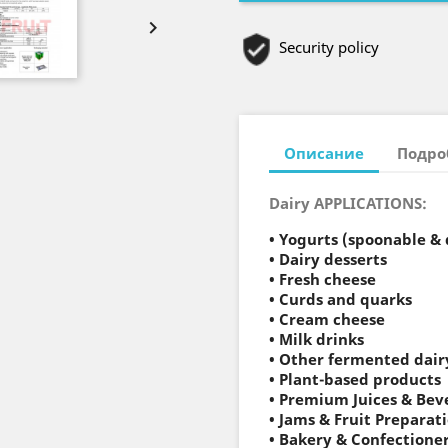

Security policy
Описание
Подро
Dairy APPLICATIONS:
• Yogurts (spoonable & 
• Dairy desserts
• Fresh cheese
• Curds and quarks
• Cream cheese
• Milk drinks
• Other fermented dair
• Plant-based products
• Premium Juices & Bev
• Jams & Fruit Preparat
• Bakery & Confectione