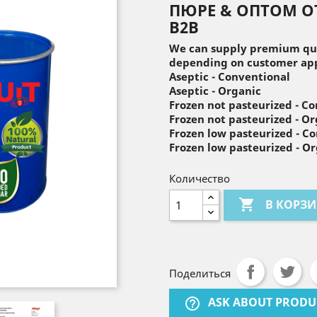
ПЮРЕ & ОПТОМ ОТ
B2B
We can supply premium qual
depending on customer app
Aseptic - Conventional
Aseptic - Organic
Frozen not pasteurized - C
Frozen not pasteurized - O
Frozen low pasteurized - C
Frozen low pasteurized - O
Количество

В КОРЗ
Поделиться
ASK ABOUT PRODU
help_outline