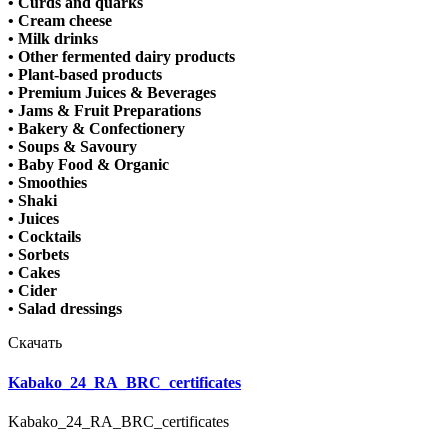
• Curds and quarks
• Cream cheese
• Milk drinks
• Other fermented dairy products
• Plant-based products
• Premium Juices & Beverages
• Jams & Fruit Preparations
• Bakery & Confectionery
• Soups & Savoury
• Baby Food & Organic
•
Smoothies
•
Shaki
•
Juices
•
Cocktails
•
Sorbets
• Cakes
•
Cider
•
Salad dressings
Скачать
Kabako_24_RA_BRC_certificates
Kabako_24_RA_BRC_certificates