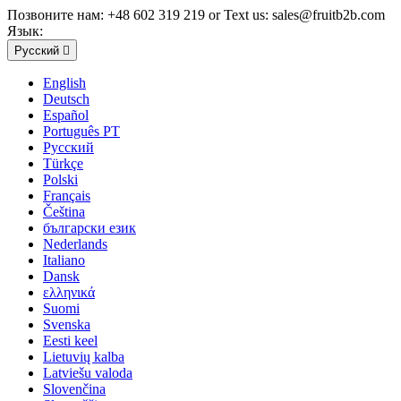
Позвоните нам:
+48 602 319 219 or Text us: sales@fruitb2b.com
Язык:
Русский

English
Deutsch
Español
Português PT
Русский
Türkçe
Polski
Français
Čeština
български език
Nederlands
Italiano
Dansk
ελληνικά
Suomi
Svenska
Eesti keel
Lietuvių kalba
Latviešu valoda
Slovenčina