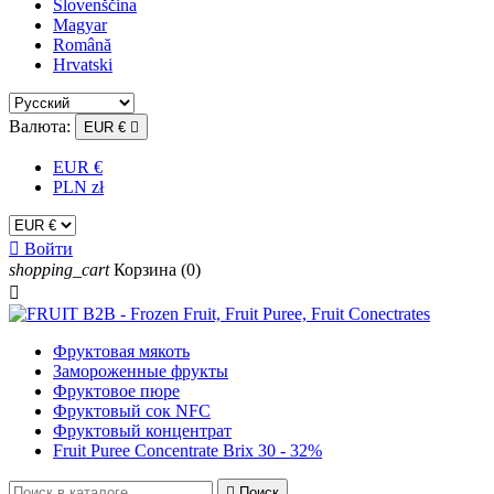
Slovenščina
Magyar
Română
Hrvatski
Валюта:
EUR €

EUR €
PLN zł

Войти
shopping_cart
Корзина
(0)

Фруктовая мякоть
Замороженные фрукты
Фруктовое пюре
Фруктовый сок NFC
Фруктовый концентрат
Fruit Puree Concentrate Brix 30 - 32%

Поиск