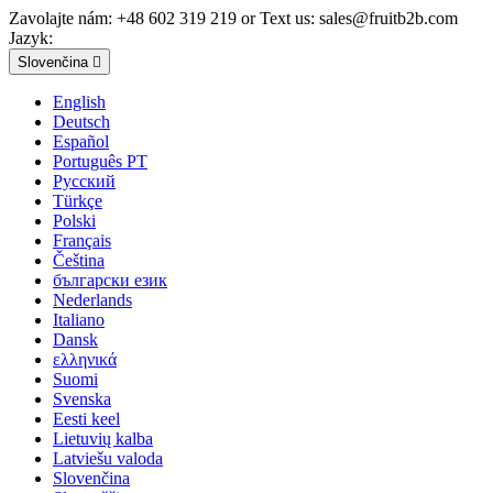
Zavolajte nám:
+48 602 319 219 or Text us: sales@fruitb2b.com
Jazyk:
Slovenčina

English
Deutsch
Español
Português PT
Русский
Türkçe
Polski
Français
Čeština
български език
Nederlands
Italiano
Dansk
ελληνικά
Suomi
Svenska
Eesti keel
Lietuvių kalba
Latviešu valoda
Slovenčina