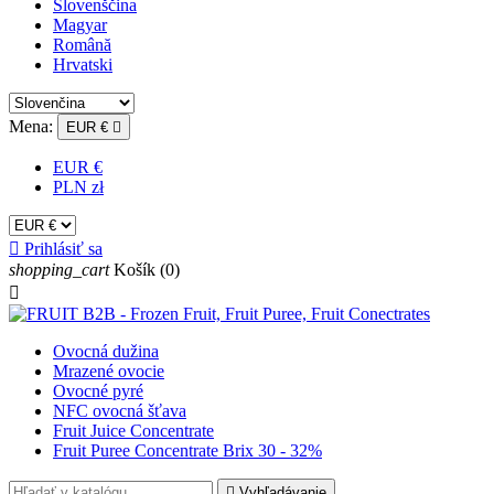
Slovenščina
Magyar
Română
Hrvatski
Mena:
EUR €

EUR €
PLN zł

Prihlásiť sa
shopping_cart
Košík
(0)

Ovocná dužina
Mrazené ovocie
Ovocné pyré
NFC ovocná šťava
Fruit Juice Concentrate
Fruit Puree Concentrate Brix 30 - 32%

Vyhľadávanie