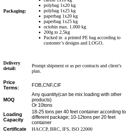
polybag 1x20 kg
polybag 1x25 kg
Packaging:
paperbag 1x20 kg
paperbag 1x25 kg
octobin max. 1.000 kg
200g to 2,5kg
Packed in a printed PE bag according to
customer’s designs and LOGO.
Delivery
Prompt shipment or as per contracts and client’s
detail:
plan.
Price
FOB,CNF,CIF
Terms:
Any quantity(can be mix loading with other
MOQ
products)
Or 10tons
18-25 tons per 40 feet container according to
Loading
different package; 10-12tons per 20 feet
Capacity
container
Certificate
HACCP, BRC, IFS, ISO 22000