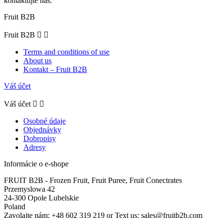
kontaktujte nás.
Fruit B2B
Fruit B2B


Terms and conditions of use
About us
Kontakt – Fruit B2B
Váš účet
Váš účet


Osobné údaje
Objednávky
Dobropisy
Adresy
Informácie o e-shope
FRUIT B2B - Frozen Fruit, Fruit Puree, Fruit Conectrates
Przemyslowa 42
24-300 Opole Lubelskie
Poland
Zavolajte nám:
+48 602 319 219 or Text us: sales@fruitb2b.com