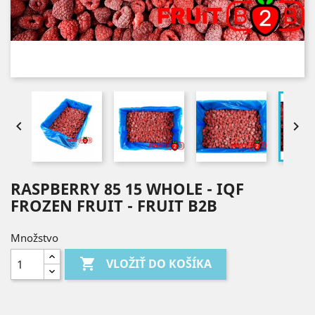


RASPBERRY 85 15 WHOLE - IQF
FROZEN FRUIT - FRUIT B2B
Množstvo

VLOŽIŤ DO KOŠÍKA