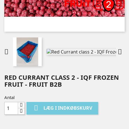


RED CURRANT CLASS 2 - IQF FROZEN
FRUIT - FRUIT B2B
Antal

LÆG I INDKØBSKURV