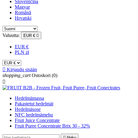
Slovenščina
Magyar
Română
Hrvatski
Valuutta:
EUR €

EUR €
PLN zł

Kirjaudu sisään
shopping_cart
Ostoskori
(0)

Hedelmämassa
Pakastetut hedelmät
Hedelmäsose
NFC hedelmämehu
Fruit Juice Concentrate
Fruit Puree Concentrate Brix 30 - 32%

Haku