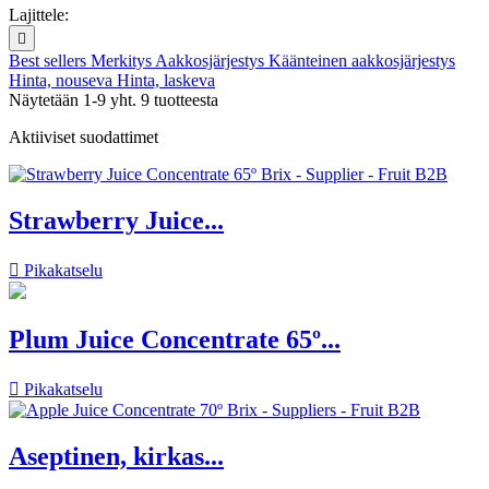
Lajittele:

Best sellers
Merkitys
Aakkosjärjestys
Käänteinen aakkosjärjestys
Hinta, nouseva
Hinta, laskeva
Näytetään 1-9 yht. 9 tuotteesta
Aktiiviset suodattimet
Strawberry Juice...

Pikakatselu
Plum Juice Concentrate 65º...

Pikakatselu
Aseptinen, kirkas...