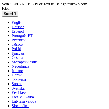
Soita:
+48 602 319 219 or Text us: sales@fruitb2b.com
Kieli:
Suomi

English
Deutsch
Español
Português PT
Русский
Türkçe
Polski
Français
Čeština
български език
Nederlands
Italiano
Dansk
ελληνικά
Suomi
Svenska
Eesti keel
Lietuvių kalba
Latviešu valoda
Slovenčina