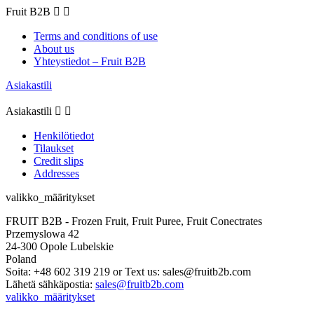
Fruit B2B


Terms and conditions of use
About us
Yhteystiedot – Fruit B2B
Asiakastili
Asiakastili


Henkilötiedot
Tilaukset
Credit slips
Addresses
valikko_määritykset
FRUIT B2B - Frozen Fruit, Fruit Puree, Fruit Conectrates
Przemyslowa 42
24-300 Opole Lubelskie
Poland
Soita:
+48 602 319 219 or Text us: sales@fruitb2b.com
Lähetä sähkäpostia:
sales@fruitb2b.com
valikko_määritykset