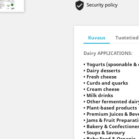
Security policy
Kuvaus
Tuotetied
Dairy APPLICATIONS:
• Yogurts (spoonable & 
• Dairy desserts
• Fresh cheese
• Curds and quarks
• Cream cheese
• Milk drinks
• Other fermented dair
• Plant-based products
• Premium Juices & Bev
• Jams & Fruit Preparat
• Bakery & Confectione
• Soups & Savoury
• Baby Food & Organic