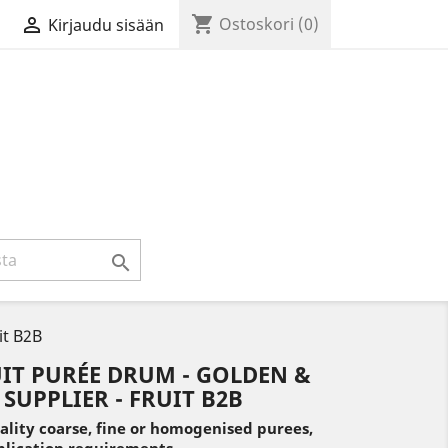
shopping_cart

Ostoskori
(0)
Kirjaudu sisään

it B2B
UIT PURÉE DRUM - GOLDEN &
UPPLIER - FRUIT B2B
ity coarse, fine or homogenised purees,