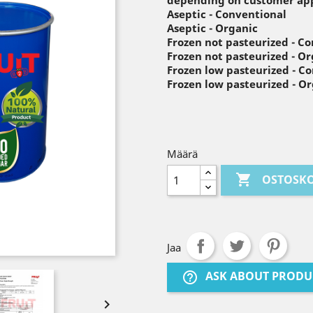
depending on customer app
Aseptic - Conventional
Aseptic - Organic
Frozen not pasteurized - C
Frozen not pasteurized - O
Frozen low pasteurized - C
Frozen low pasteurized - O
Määrä

OSTOSKO
Jaa
ASK ABOUT PRODU
help_outline
