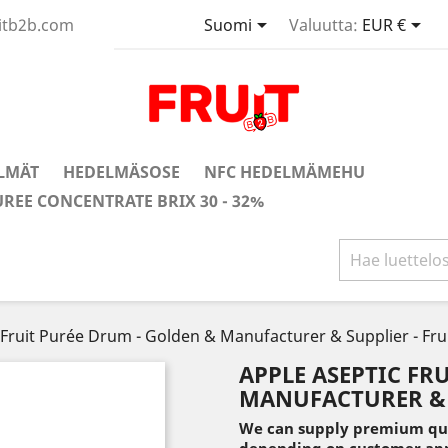


uitb2b.com
Suomi
Valuutta:
EUR €
LMÄT
HEDELMÄSOSE
NFC HEDELMÄMEHU
UREE CONCENTRATE BRIX 30 - 32%
 Fruit Purée Drum - Golden & Manufacturer & Supplier - Fru
APPLE ASEPTIC FR
MANUFACTURER & S
We can supply premium qual