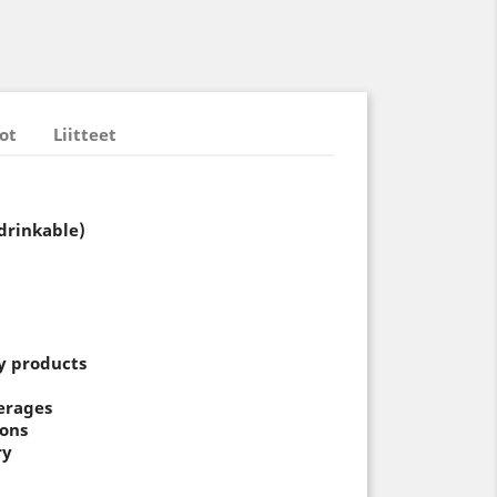
ot
Liitteet
drinkable)
y products
erages
ions
ry