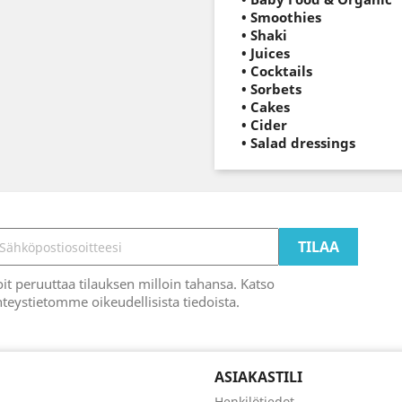
•
Smoothies
•
Shaki
•
Juices
•
Cocktails
•
Sorbets
• Cakes
•
Cider
•
Salad dressings
it peruuttaa tilauksen milloin tahansa. Katso
teystietomme oikeudellisista tiedoista.
ASIAKASTILI
Henkilötiedot