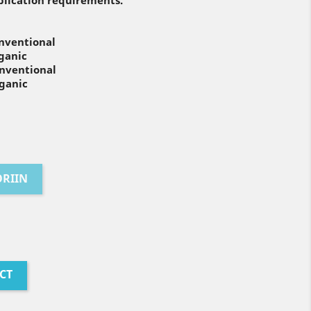
lication requirements.
onventional
rganic
onventional
rganic
RIIN
CT