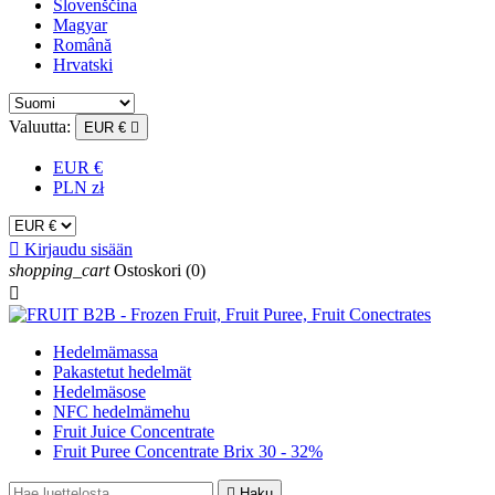
Slovenščina
Magyar
Română
Hrvatski
Valuutta:
EUR €

EUR €
PLN zł

Kirjaudu sisään
shopping_cart
Ostoskori
(0)

Hedelmämassa
Pakastetut hedelmät
Hedelmäsose
NFC hedelmämehu
Fruit Juice Concentrate
Fruit Puree Concentrate Brix 30 - 32%

Haku