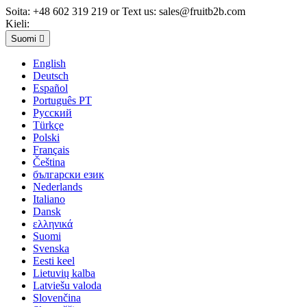
Soita:
+48 602 319 219 or Text us: sales@fruitb2b.com
Kieli:
Suomi

English
Deutsch
Español
Português PT
Русский
Türkçe
Polski
Français
Čeština
български език
Nederlands
Italiano
Dansk
ελληνικά
Suomi
Svenska
Eesti keel
Lietuvių kalba
Latviešu valoda
Slovenčina