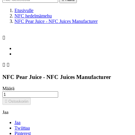
Etusivulle
NFC hedelmämehu
NFC Pear Juice - NFC Juices Manufacturer



NFC Pear Juice - NFC Juices Manufacturer
Määrä

Ostoskoriin
Jaa
Jaa
Twiittaa
Pinterest