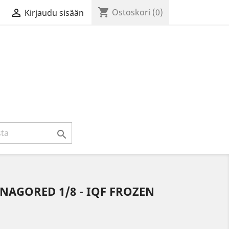
shopping_cart

Ostoskori
(0)
Kirjaudu sisään

NAGORED 1/8 - IQF FROZEN