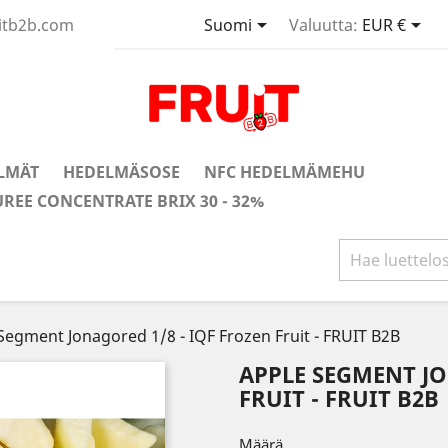


uitb2b.com
Suomi
Valuutta:
EUR €
LMÄT
HEDELMÄSOSE
NFC HEDELMÄMEHU
UREE CONCENTRATE BRIX 30 - 32%
Segment Jonagored 1/8 - IQF Frozen Fruit - FRUIT B2B
APPLE SEGMENT JO
FRUIT - FRUIT B2B
Määrä