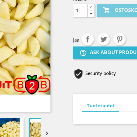

OSTOSKO
Jaa
ASK ABOUT PRODU
help_outline
Security policy
Tuotetiedot
