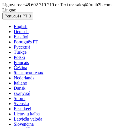
Ligue-nos:
+48 602 319 219 or Text us: sales@fruitb2b.com
Língua:
Português PT

English
Deutsch
Español
Português PT
Русский
Türkçe
Polski
Français
Čeština
български език
Nederlands
Italiano
Dansk
ελληνικά
Suomi
Svenska
Eesti keel
Lietuvių kalba
Latviešu valoda
Slovenčina