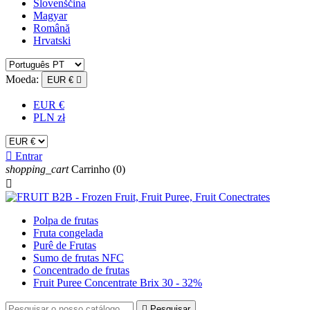
Slovenščina
Magyar
Română
Hrvatski
Moeda:
EUR €

EUR €
PLN zł

Entrar
shopping_cart
Carrinho
(0)

Polpa de frutas
Fruta congelada
Purê de Frutas
Sumo de frutas NFC
Concentrado de frutas
Fruit Puree Concentrate Brix 30 - 32%

Pesquisar