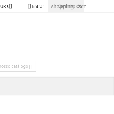
shopping_cart


Carrinho
(0)
EUR €
Entrar
