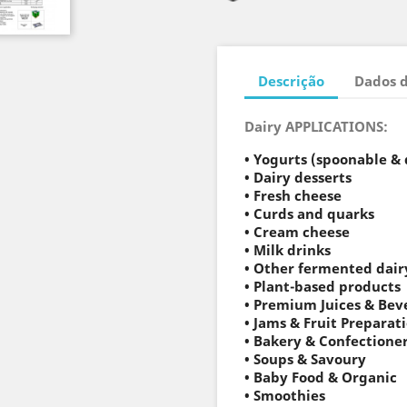
Descrição
Dados 
Dairy APPLICATIONS:
• Yogurts (spoonable & 
• Dairy desserts
• Fresh cheese
• Curds and quarks
• Cream cheese
• Milk drinks
• Other fermented dair
• Plant-based products
• Premium Juices & Bev
• Jams & Fruit Preparat
• Bakery & Confectione
• Soups & Savoury
• Baby Food & Organic
•
Smoothies