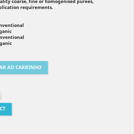
ity coarse, fine or homogenised purees,
lication requirements.
onventional
rganic
onventional
rganic
AR AO CARRINHO
CT