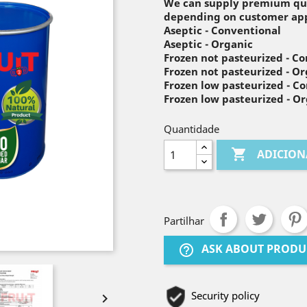
We can supply premium qual
depending on customer app
Aseptic - Conventional
Aseptic - Organic
Frozen not pasteurized - C
Frozen not pasteurized - O
Frozen low pasteurized - C
Frozen low pasteurized - O
Quantidade

ADICION
Partilhar
ASK ABOUT PRODU
help_outline
Security policy
