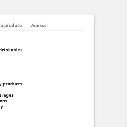
do produto
Anexos
drinkable)
y products
erages
ions
ry