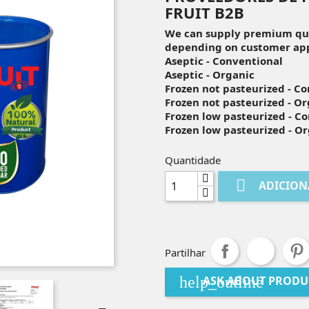
FRUIT B2B
We can supply premium qual
depending on customer app
Aseptic - Conventional
Aseptic - Organic
Frozen not pasteurized - C
Frozen not pasteurized - O
Frozen low pasteurized - C
Frozen low pasteurized - O
Quantidade

ADICION
Partilhar
help_outline
ASK ABOUT PRODU