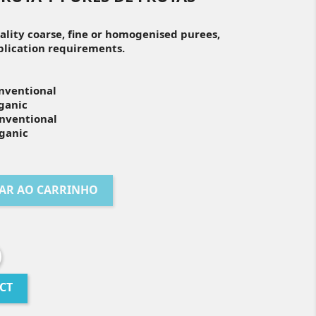
ity coarse, fine or homogenised purees,
lication requirements.
onventional
rganic
onventional
rganic
AR AO CARRINHO
CT