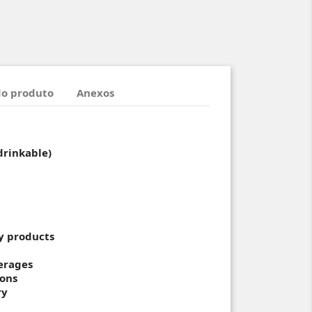
do produto
Anexos
drinkable)
y products
erages
ions
ry