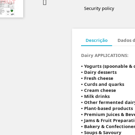

Security policy
Descrição
Dados 
Dairy APPLICATIONS:
• Yogurts (spoonable & 
• Dairy desserts
• Fresh cheese
• Curds and quarks
• Cream cheese
• Milk drinks
• Other fermented dair
• Plant-based products
• Premium Juices & Bev
• Jams & Fruit Preparat
• Bakery & Confectione
• Soups & Savoury