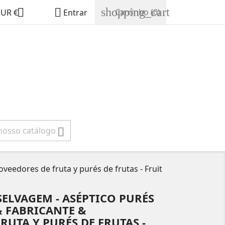
shopping_cart


Carrinho
(0)
EUR €
Entrar

veedores de fruta y purés de frutas - Fruit
SELVAGEM - ASÉPTICO PURÉS
& FABRICANTE &
RUTA Y PURÉS DE FRUTAS -