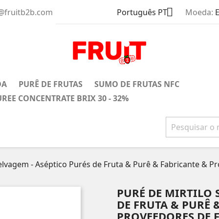

s@fruitb2b.com
Português PT
Moeda:
DA
PURÊ DE FRUTAS
SUMO DE FRUTAS NFC
UREE CONCENTRATE BRIX 30 - 32%
elvagem - Aséptico Purés de Fruta & Purê & Fabricante & Pro
PURÉ DE MIRTILO 
DE FRUTA & PURÊ 
PROVEEDORES DE F